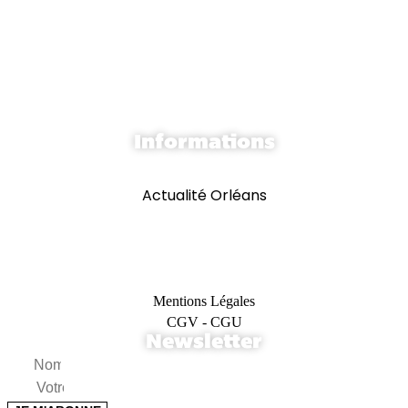
Référencement
Community Management
Webmarketing
Graphisme & print
Formations
Informations
Actualité Web
Actualité Orléans
Demande de devis
Réalisations
Recrutement
Mentions Légales
CGV - CGU
Newsletter
Nom
Email