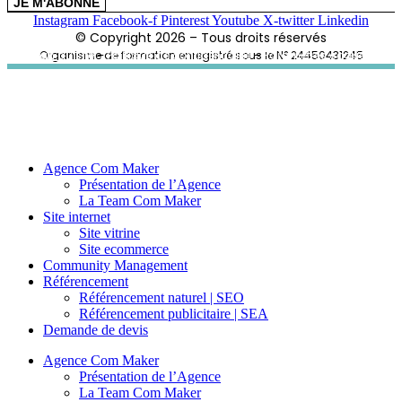
JE M'ABONNE
Instagram
Facebook-f
Pinterest
Youtube
X-twitter
Linkedin
© Copyright 2026 – Tous droits réservés
Plan du site
Organisme de formation enregistré sous le N° 24450431245
–
Politique de confidentialité
–
Paramètres cookies
Agence Com Maker
Présentation de l’Agence
La Team Com Maker
Site internet
Site vitrine
Site ecommerce
Community Management
Référencement
Référencement naturel | SEO
Référencement publicitaire | SEA
Demande de devis
Agence Com Maker
Présentation de l’Agence
La Team Com Maker