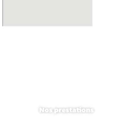
02 38 62 34 14
[email protected]
132 rue de Bourgogne
45000 Orléans, France
Nos prestations
Communication digitale
Création de site internet