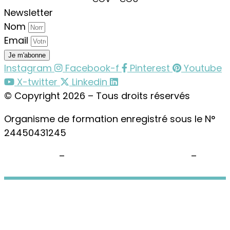
Newsletter
Nom
Email
Je m'abonne
Instagram
Facebook-f
Pinterest
Youtube
X-twitter
Linkedin
© Copyright 2026 – Tous droits réservés
Organisme de formation enregistré sous le N°
24450431245
Plan du site
–
Politique de confidentialité
–
Paramètres cookies