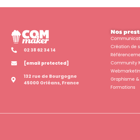
Nos prest
Communicatio
Création de s
02 38 62 34 14
Référencem
Community 
[email protected]
Webmarketi
132 rue de Bourgogne
Graphisme & 
45000 Orléans, France
Formations