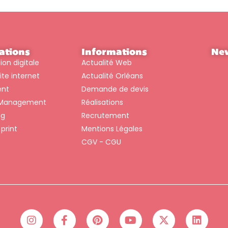
ations
Informations
New
n digitale
Actualité Web
ite internet
Actualité Orléans
ent
Demande de devis
Management
Réalisations
ng
Recrutement
print
Mentions Légales
CGV - CGU