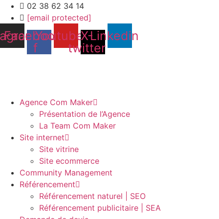
02 38 62 34 14
[email protected]
tagram
Facebook-
Youtube
X-
Linkedin
f
twitter
Agence Com Maker
Présentation de l’Agence
La Team Com Maker
Site internet
Site vitrine
Site ecommerce
Community Management
Référencement
Référencement naturel | SEO
Référencement publicitaire | SEA