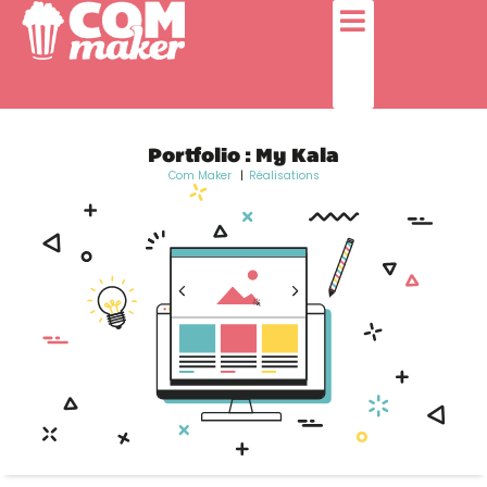
Portfolio : My Kala
Com Maker
Réalisations