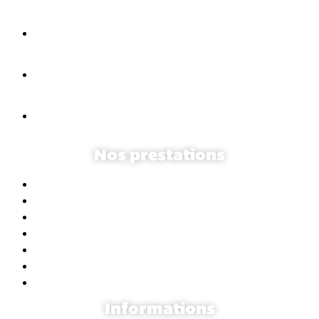
02 38 62 34 14
[email protected]
132 rue de Bourgogne
45000 Orléans, France
Nos prestations
Communication digitale
Création de site internet
Référencement
Community Management
Webmarketing
Graphisme & print
Formations
Informations