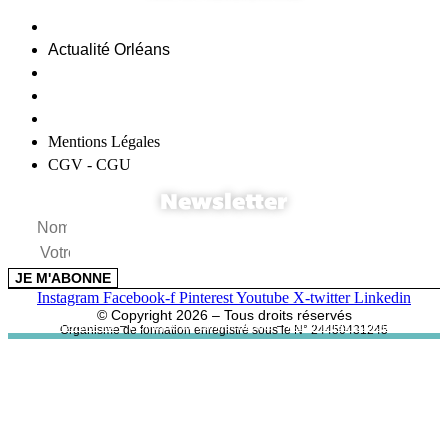
Actualité Web
Actualité Orléans
Demande de devis
Réalisations
Recrutement
Mentions Légales
CGV - CGU
Newsletter
Nom
Email
JE M'ABONNE
Instagram
Facebook-f
Pinterest
Youtube
X-twitter
Linkedin
© Copyright 2026 – Tous droits réservés
Plan du site
–
Politique de confidentialité
–
Paramètres cookies
Organisme de formation enregistré sous le N° 24450431245