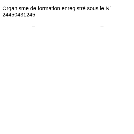
Organisme de formation enregistré sous le N°
24450431245
Plan du site
–
Politique de confidentialité
–
Paramètres cookies
Agence Com Maker
Site internet
Community Management
Référencement