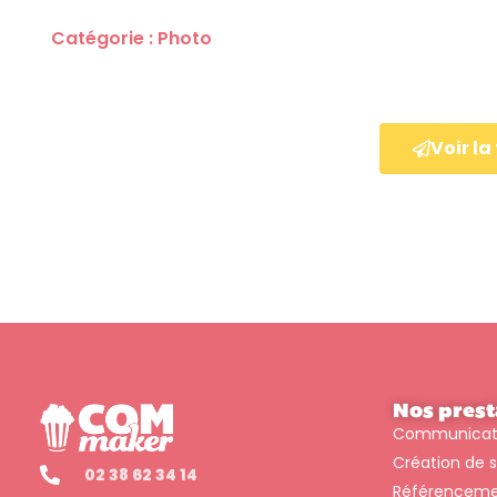
Catégorie : Photo
Type de formation : Présentiel
Difficulté : Débutant
Voir l
Nos prest
Communicatio
Création de s
02 38 62 34 14
Référencem