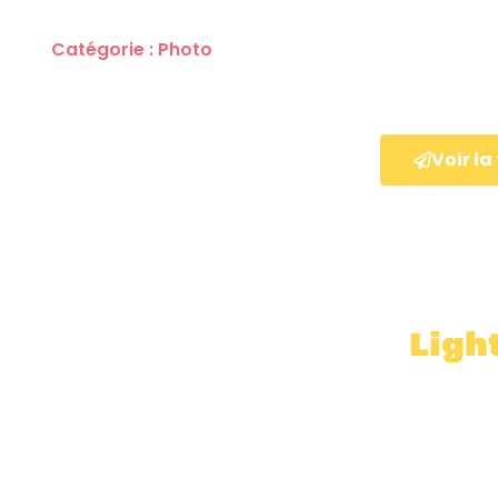
Catégorie : Photo
Type de formation : Présentiel
Difficulté : Débutant
Voir l
Ligh
Com Maker forme toute personne étant amenée à effe
l'édition de photos sur Lightroom dans le cadre de son
améliorer leurs sensibilités en post production de p