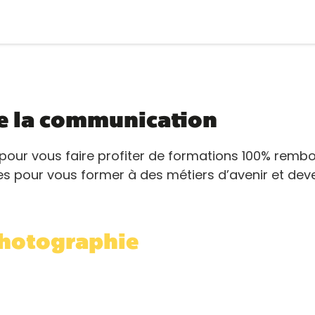
e la communication
our vous faire profiter de formations 100% rembo
es pour vous former à des métiers d’avenir et deve
Photographie
fectuer de la Photographie dans le cadre de son
 améliorer leurs sensibilités photographiques.