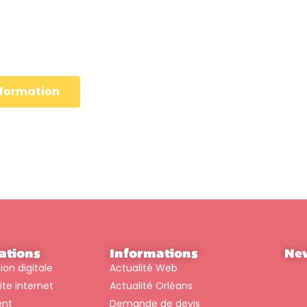
Durée : 7 h, 1 journée
Tarif : Nous contacter
Localisation : Orléans
a formation
ations
Informations
New
n digitale
Actualité Web
ite internet
Actualité Orléans
ent
Demande de devis