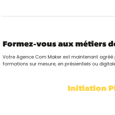
Formez-vous aux métiers d
Votre Agence Com Maker est maintenant agréé p
formations sur mesure, en présientiels ou digital
Initiation 
Com Maker forme toute personne étant amenée à ef
activité. Notre objectif est d'aider les entreprises à