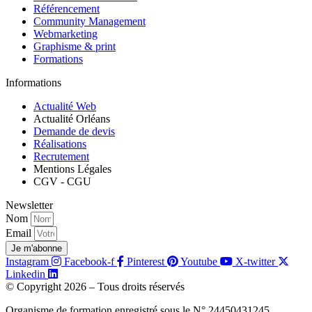
Référencement
Community Management
Webmarketing
Graphisme & print
Formations
Informations
Actualité Web
Actualité Orléans
Demande de devis
Réalisations
Recrutement
Mentions Légales
CGV - CGU
Newsletter
Nom
Email
Je m'abonne
Instagram
Facebook-f
Pinterest
Youtube
X-twitter
Linkedin
© Copyright 2026 – Tous droits réservés
Organisme de formation enregistré sous le N° 24450431245