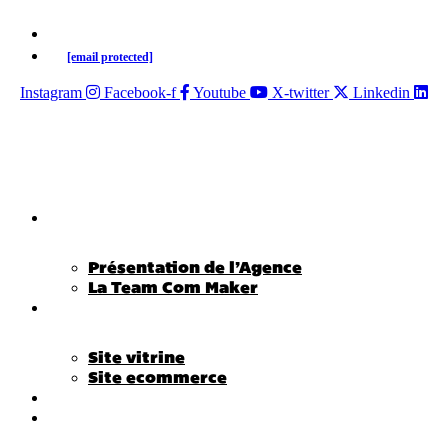
02 38 62 34 14
[email protected]
Instagram
Facebook-f
Youtube
X-twitter
Linkedin
Agence Com Maker
Présentation de l’Agence
La Team Com Maker
Site internet
Site vitrine
Site ecommerce
Community Management
Référencement