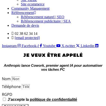
Site ecommerce
Community Management
Référencement
Référencement naturel | SEO
Référencement publicitaire | SEA
Demande de devis
02 38 62 34 14
[email protected]
Instagram
Facebook-f
Youtube
X-twitter
Linkedin
JE VEUX ÊTRE APPELÉ
Anthropic lance Cowork, premier agent IA pour automatiser
vos tâches PC
Nom
Téléphone
RGPD
J'accepte la
politique de confidentialité