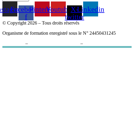
nstagram
Facebook-
Pinterest
Youtube
X-
Linkedin
f
twitter
© Copyright 2026 – Tous droits réservés
Organisme de formation enregistré sous le N° 24450431245
Plan du site
–
Politique de confidentialité
–
Paramètres cookies