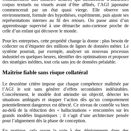
corpus textuels ou visuels avant d’être affinés, l’AGI japonaise
commencerait par un état quasi vierge. Elle observe son
environnement, formule des hypothèses, expérimente, puis ajuste ses
représentations internes au fil des retours. On passe ainsi d’un
apprentissage supervisé à une démarche auto-curieuse proche de
celle d’un enfant qui découvre le monde.
Pour les entreprises, cette propriété change la donne : plus besoin de
collecter ou d’étiqueter des millions de lignes de données métier. Le
système pourrait, par exemple, analyser un nouveau processus
industriel en quelques heures, identifier des optimisations et proposer
des stratégies inédites, tout cela sans jeu de données préalable.
Maîtrise fiable sans risque collatéral
Le deuxième critère impose que chaque compétence maîtrisée par
l’AGI le soit sans générer d’effets secondaires indésirables.
Concrètement, le modèle doit atteindre un objectif, détecter les
situations ambiguës et stopper l’action dès qu’un comportement
potentiellement dangereux est détecté. Ce niveau de contrôle va bien
au-delà de la réduction des « hallucinations » rencontrées sur les
grands modèles linguistiques ; il s’agit d’une architecture pensée
pour l’alignement dès la phase de conception.
En pratique, cela ouvre la voie à des déploiements dans des