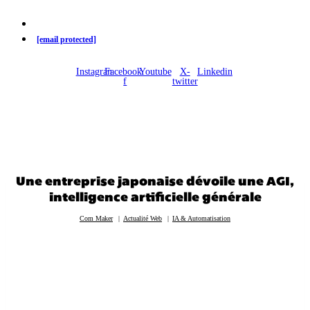
02 38 62 34 14
[email protected]
Instagram
Facebook-
Youtube
X-
Linkedin
f
twitter
Une entreprise japonaise dévoile une AGI,
intelligence artificielle générale
Com Maker
Actualité Web
IA & Automatisation