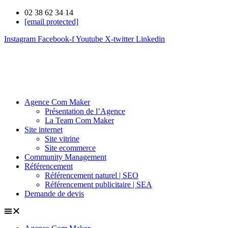
02 38 62 34 14
[email protected]
Instagram
Facebook-f
Youtube
X-twitter
Linkedin
Agence Com Maker
Présentation de l’Agence
La Team Com Maker
Site internet
Site vitrine
Site ecommerce
Community Management
Référencement
Référencement naturel | SEO
Référencement publicitaire | SEA
Demande de devis