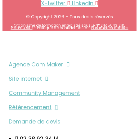
X-twitter
Linkedin
© Copyright 2026 – Tous droits réservés
Organisme de formation enregistré sous le N° 24450431245
Plan du site
–
Politique de confidentialité
–
Paramètres cookies
Agence Com Maker
Site internet
Community Management
Référencement
Demande de devis
02 38 62 34 14