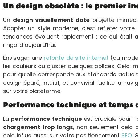
Un design obsolète : le premier in
Un
design visuellement daté
projette immédi
Adopter un style moderne, c’est refléter vot
tendances évoluent rapidement ; ce qui était a
ringard aujourd’hui.
Envisager une
refonte de site internet
(ou modern
les couleurs ou ajuster quelques polices. Cela i
pour qu’elle corresponde aux standards actuels 
design épuré, intuitif, et convivial facilite la na
sur votre plateforme.
Performance technique et temps 
La
performance technique
est cruciale pour fid
chargement trop longs
, non seulement cela a
cela influe aussi sur votre positionnement
SEO
. 