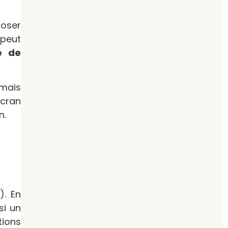
poser
 peut
e de
 mais
écran
n.
). En
si un
tions