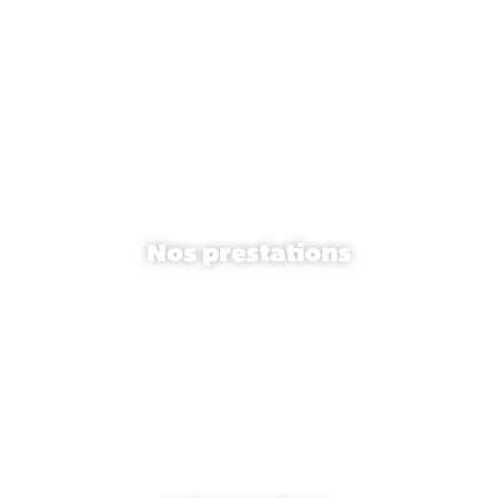
02 38 62 34 14
[email protected]
132 rue de Bourgogne
45000 Orléans, France
Nos prestations
Communication digitale
Création de site internet
Référencement
Community Management
Webmarketing
Graphisme & print
Formations