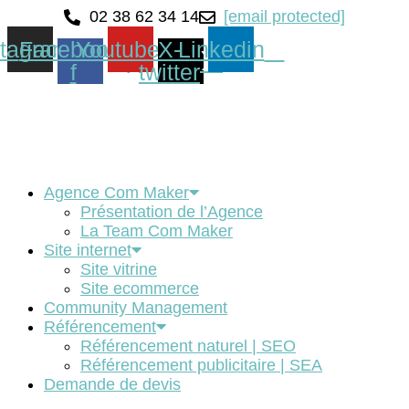
02 38 62 34 14
[email protected]
stagram
Facebook-
Youtube
X-
Linkedin
f
twitter
Agence Com Maker
Présentation de l’Agence
La Team Com Maker
Site internet
Site vitrine
Site ecommerce
Community Management
Référencement
Référencement naturel | SEO
Référencement publicitaire | SEA
Demande de devis