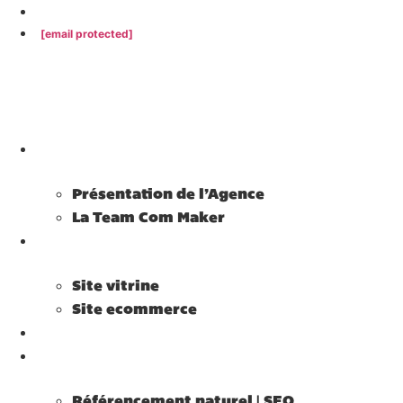
02 38 62 34 14
[email protected]
Agence Com Maker
Présentation de l’Agence
La Team Com Maker
Site internet
Site vitrine
Site ecommerce
Community Management
Référencement
Référencement naturel | SEO