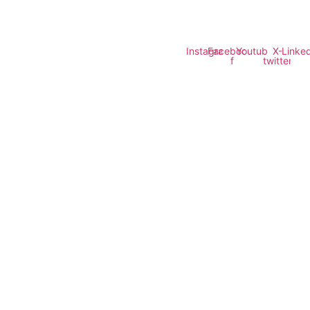
Instagram
Facebook-
Youtube
X-
Linked
f
twitter