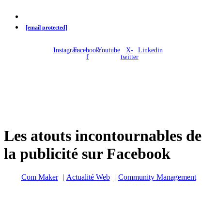
02 38 62 34 14
[email protected]
Instagram
Facebook-
Youtube
X-
Linkedin
f
twitter
Les atouts incontournables de
la publicité sur Facebook
Com Maker
Actualité Web
Community Management