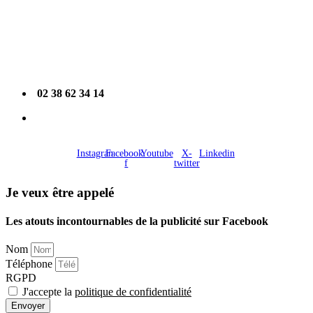
Référencement
Demande de devis
02 38 62 34 14
[email protected]
Instagram
Facebook-
Youtube
X-
Linkedin
f
twitter
Je veux être appelé
Les atouts incontournables de la publicité sur Facebook
Nom
Téléphone
RGPD
J'accepte la
politique de confidentialité
Envoyer