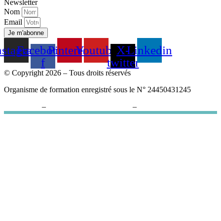
Newsletter
Nom
Email
Je m'abonne
nstagram
Facebook-
Pinterest
Youtube
X-
Linkedin
f
twitter
© Copyright 2026 – Tous droits réservés
Organisme de formation enregistré sous le N° 24450431245
Plan du site
–
Politique de confidentialité
–
Paramètres cookies
Agence Com Maker
Site internet
Community Management