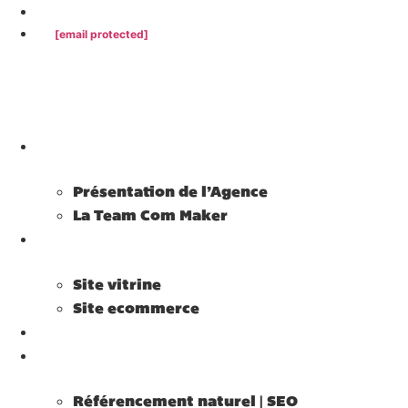
02 38 62 34 14
[email protected]
Agence Com Maker
Présentation de l’Agence
La Team Com Maker
Site internet
Site vitrine
Site ecommerce
Community Management
Référencement
Référencement naturel | SEO