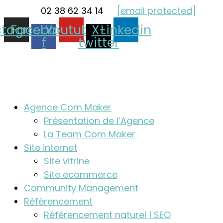
02 38 62 34 14
[email protected]
stagram
Facebook-
Youtube
X-
Linkedin
f
twitter
Agence Com Maker
Présentation de l’Agence
La Team Com Maker
Site internet
Site vitrine
Site ecommerce
Community Management
Référencement
Référencement naturel | SEO