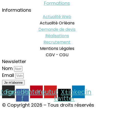
Formations
Informations
Actualité Web
Actualité Orléans
Demande de devis
Réalisations
Recrutement
Mentions Légales
CGV - CGU
Newsletter
Nom
Email
Je m'abonne
stagram
Facebook-
Pinterest
Youtube
X-
Linkedin
f
twitter
© Copyright 2026 – Tous droits réservés