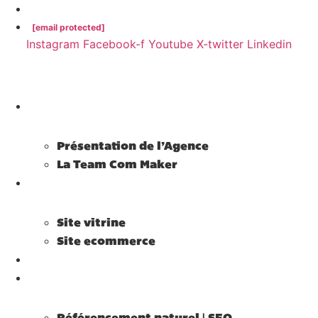
02 38 62 34 14
[email protected]
Instagram
Facebook-f
Youtube
X-twitter
Linkedin
Agence Com Maker
Présentation de l’Agence
La Team Com Maker
Site internet
Site vitrine
Site ecommerce
Community Management
Référencement