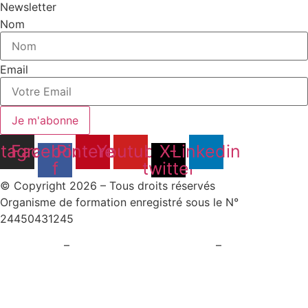
Newsletter
Nom
Email
Je m'abonne
stagram
Facebook-
Pinterest
Youtube
X-
Linkedin
f
twitter
© Copyright 2026 – Tous droits réservés
Organisme de formation enregistré sous le N°
24450431245
Plan du site
–
Politique de confidentialité
–
Paramètres
cookies