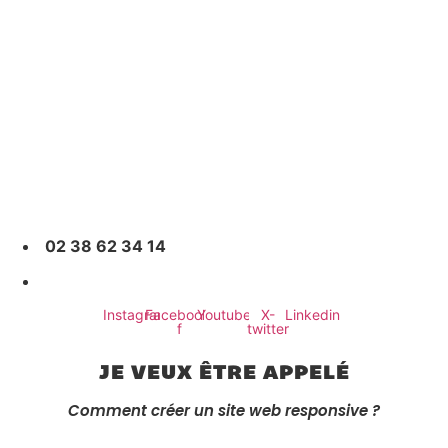
Agence Com Maker
Site internet
Community Management
Référencement
Demande de devis
02 38 62 34 14
[email protected]
Instagram
Facebook-
Youtube
X-
Linkedin
f
twitter
JE VEUX ÊTRE APPELÉ
Comment créer un site web responsive ?