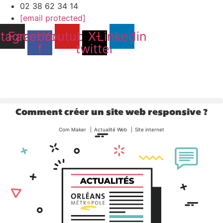
02 38 62 34 14
[email protected]
stagram
Facebook-
Youtube
X-
Linkedin
f
twitter
Comment créer un site web responsive ?
Com Maker
Actualité Web
Site internet