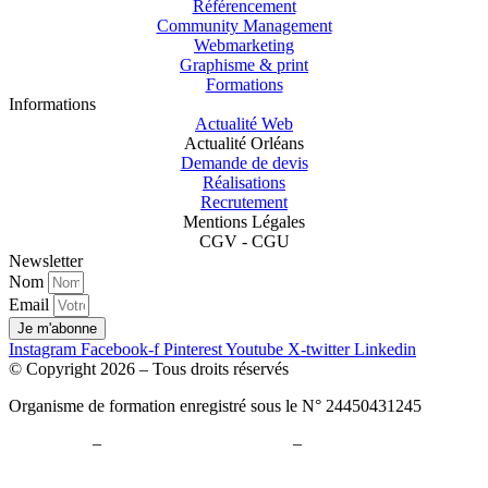
Référencement
Community Management
Webmarketing
Graphisme & print
Formations
Informations
Actualité Web
Actualité Orléans
Demande de devis
Réalisations
Recrutement
Mentions Légales
CGV - CGU
Newsletter
Nom
Email
Je m'abonne
Instagram
Facebook-f
Pinterest
Youtube
X-twitter
Linkedin
© Copyright 2026 – Tous droits réservés
Organisme de formation enregistré sous le N° 24450431245
Plan du site
–
Politique de confidentialité
–
Paramètres cookies